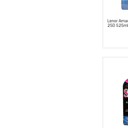
Lenor Amac
25D 525m