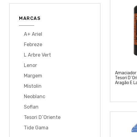
MARCAS
A+ Ariel
Febreze
L Arbre Vert
Lenor
Amaciador
Margem
Tesori D`
Aragão E L
Mistolin
Neoblanc
Soflan
Tesori D`oriente
Tide Gama