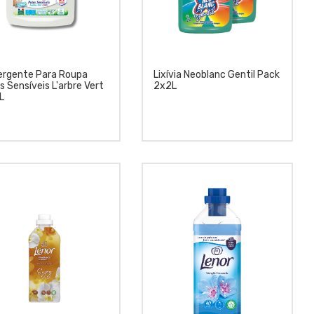
ergente Para Roupa
Lixívia Neoblanc Gentil Pack
s Sensíveis L'arbre Vert
2x2L
L