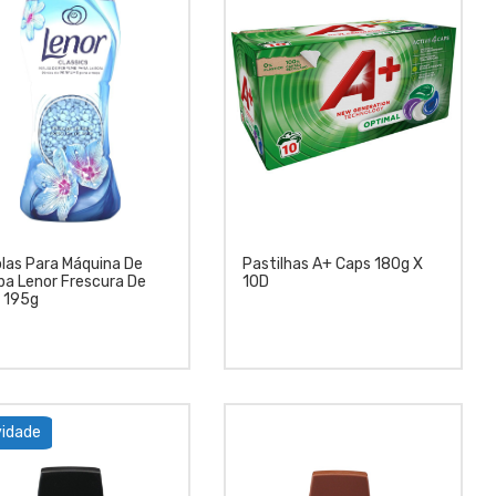
las Para Máquina De
Pastilhas A+ Caps 180g X
pa Lenor Frescura De
10D
l 195g
idade