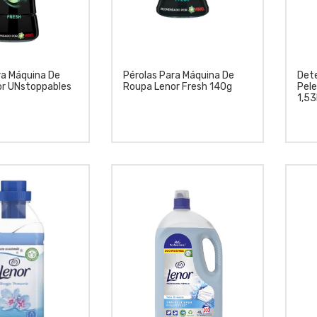
ra Máquina De
Pérolas Para Máquina De
Det
r UNstoppables
Roupa Lenor Fresh 140g
Pele
1,53