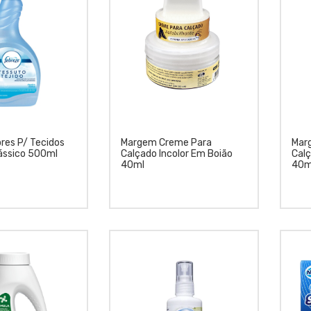
ores P/ Tecidos
Margem Creme Para
Mar
ássico 500ml
Calçado Incolor Em Boião
Cal
40ml
40m