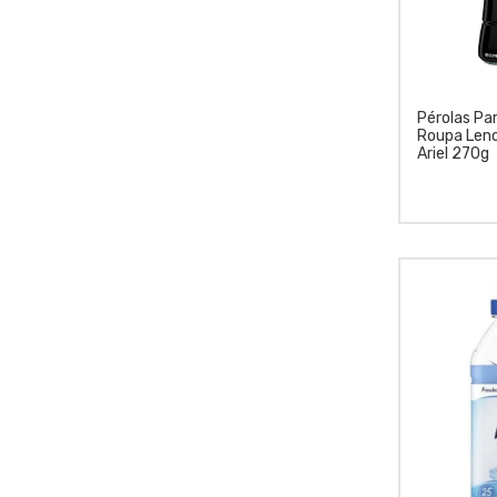
Pérolas Pa
Roupa Leno
Ariel 270g