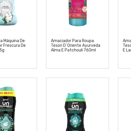
ra Máquina De
Amaciador Para Roupa
Ama
r Frescura De
Tesori D`Oriente Ayurveda
Teso
5g
Alma E Patchouli 760ml
E L