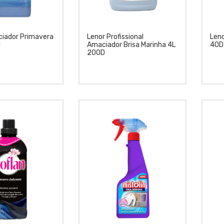
iador Primavera
Lenor Profissional
Len
l
Amaciador Brisa Marinha 4L
40D
200D