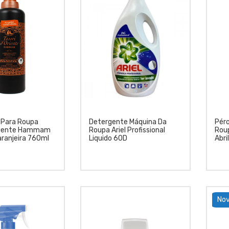
 Para Roupa
Detergente Máquina Da
Péro
Oriente Hammam
Roupa Ariel Profissional
Rou
aranjeira 760ml
Liquido 60D
Abri
Nov