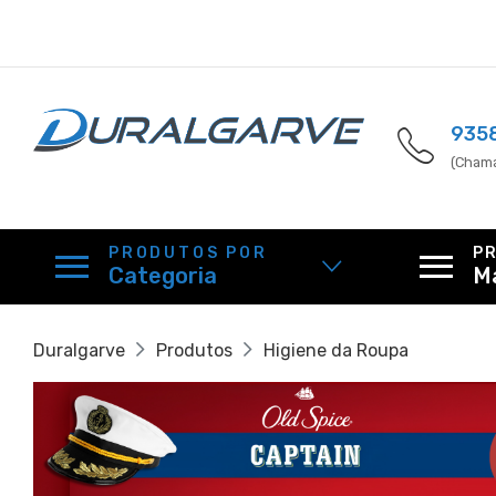
935
(Chama
PRODUTOS POR
P
Categoria
M
Duralgarve
Produtos
Higiene da Roupa