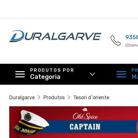
935
(Chama
PRODUTOS POR
P
Categoria
M
Duralgarve
Produtos
Tesori d`oriente