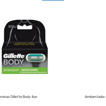
Ambientador Ambipur W.C 45 Dias Flores Elegantes 1un