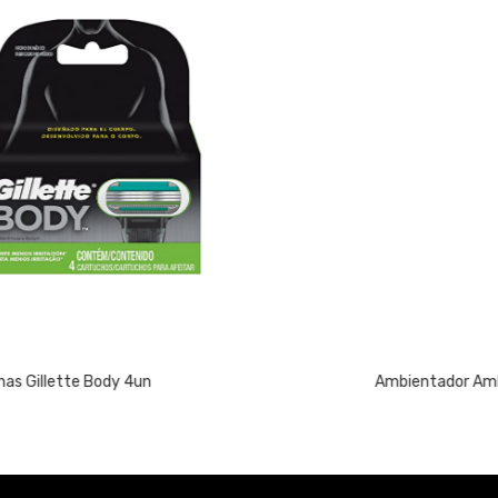
Ambientador Ambipur W.C 45 Dias Flores Elegantes 1un