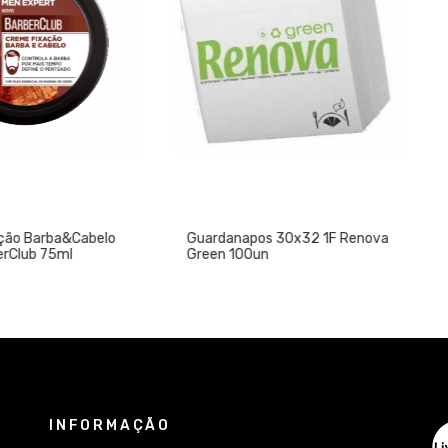
a&Cabelo
Guardanapos 30x32 1F Renova
Guardana
ml
Green 100un
BLK 100u
INFORMAÇÃO