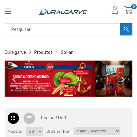
0
Duralgarve
Produtos
Soflan
Página 1 De 1
Mostrar:
Ordenar Por: