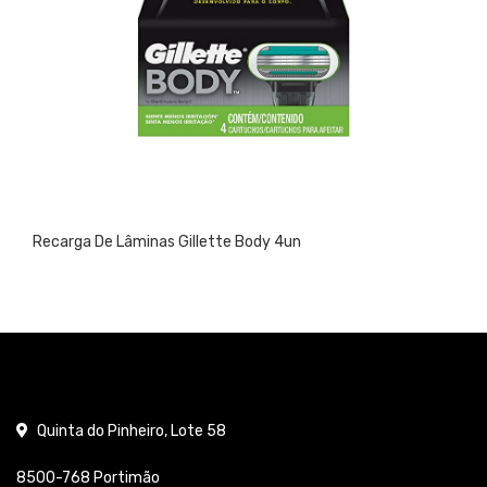
carga De Lâminas Gillette Body 4un
Am
Quinta do Pinheiro, Lote 58
8500-768 Portimão