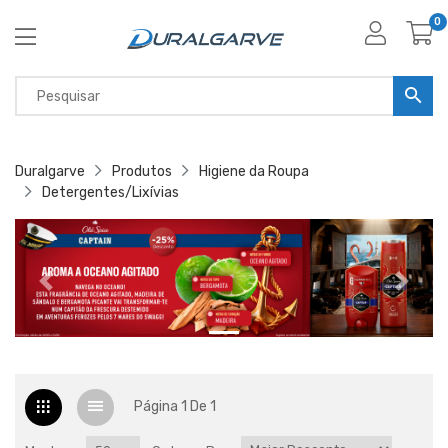
0
Duralgarve
Produtos
Higiene da Roupa
Detergentes/Lixívias
Página 1 De 1