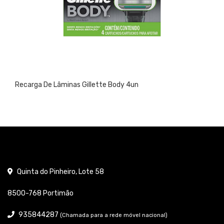
 Lâminas Gillette Body 4un
Ambientado
Quinta do Pinheiro, Lote 58
8500-768 Portimão
935844287
(Chamada para a rede móvel nacional)