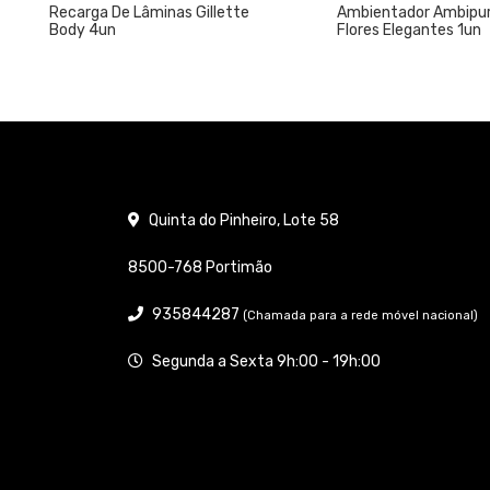
 De Lâminas Gillette
Ambientador Ambipur W.C 45 Dias
un
Flores Elegantes 1un
Quinta do Pinheiro, Lote 58
8500-768 Portimão
935844287
(Chamada para a rede móvel nacional)
Segunda a Sexta 9h:00 - 19h:00