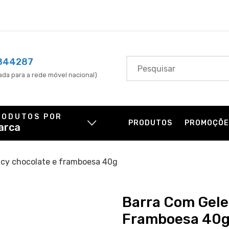
844287
da para a rede móvel nacional)
RODUTOS POR
PRODUTOS
PROMOÇÕE
arca
icy chocolate e framboesa 40g
Barra Com Gele
Framboesa 40