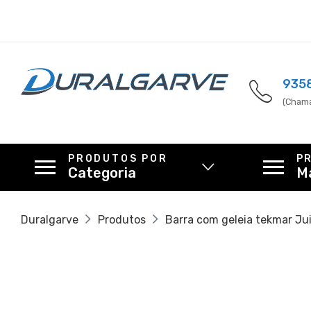
935
(Chama
PRODUTOS POR
P
Categoria
M
Duralgarve
Produtos
Barra com geleia tekmar Ju