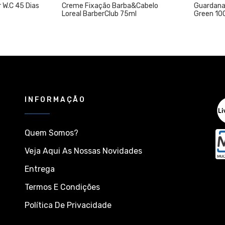
Creme Fixação Barba&Cabelo
Guardanapos 30x32 1F 
Loreal BarberClub 75ml
Green 100un
INFORMAÇÃO
Quem Somos?
Veja Aqui As Nossas Novidades
Entrega
Termos E Condições
Política De Privacidade