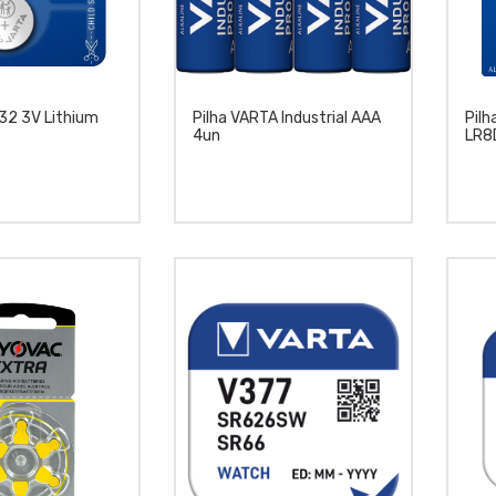
632 3V Lithium
Pilha VARTA Industrial AAA
Pilh
4un
LR8