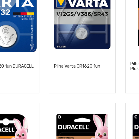
Pil
20 1un DURACELL
Pilha Varta CR1620 1un
Plu