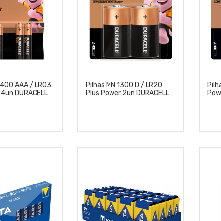
2400 AAA / LR03
Pilhas MN 1300 D / LR20
Pilh
r 4un DURACELL
Plus Power 2un DURACELL
Pow