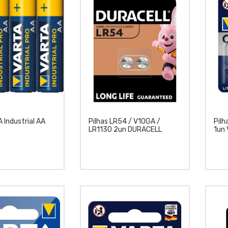
 Industrial AA
Pilhas LR54 / V10GA /
Pilh
LR1130 2un DURACELL
1un 