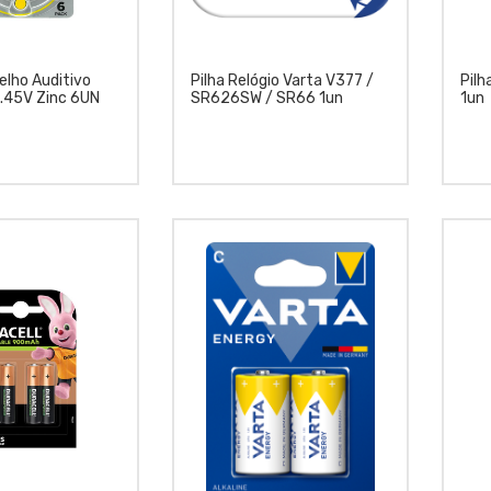
elho Auditivo
Pilha Relógio Varta V377 /
Pilh
1.45V Zinc 6UN
SR626SW / SR66 1un
1un