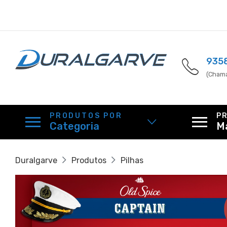
935
(Chama
PRODUTOS POR
P
Categoria
M
Duralgarve
Produtos
Pilhas