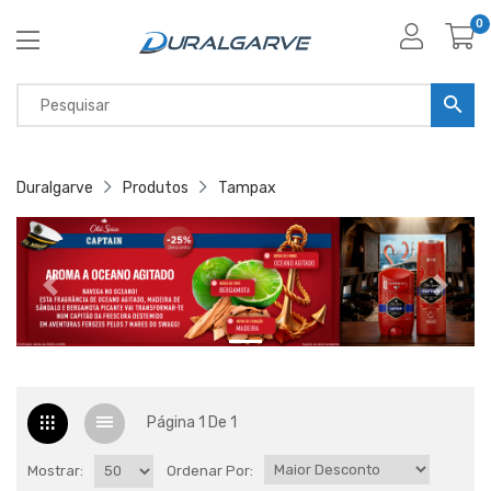
0
Duralgarve
Produtos
Tampax
Página 1 De 1
Mostrar:
Ordenar Por: